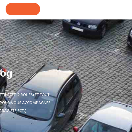
CONTACT
log
TINETTE, 2 ROUES) ET TOUT
F POUR VOUS ACCOMPAGNER
RAGISTE,ECT..)