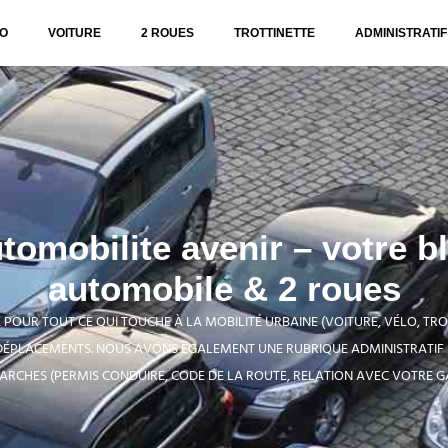
O
VOITURE
2 ROUES
TROTTINETTE
ADMINISTRATIF
tomobilite avenir – votre b
automobile & 2 roues
POUR TOUT CE QUI TOUCHE À LA MOBILITÉ URBAINE (VOITURE, VÉLO, TROT
DÉPLACEMENTS. NOUS AVONS ÉGALEMENT UNE RUBRIQUE ADMINISTRATI
RCHES (PERMIS CONDUIRE, CODE DE LA ROUTE, RELATION AVEC VOTRE GA